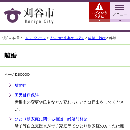
いざという
メニュー
ときに
現在の位置：
トップページ
>
人生の出来事から探す
>
結婚・離婚
> 離婚
離婚
ページID1007000
離婚届
国民健康保険
世帯主の変更や氏名などが変わったときは届出をしてくださ
い。
ひとり親家庭に関する相談、離婚前相談
母子等自立支援員が母子家庭等でひとり親家庭の方または離