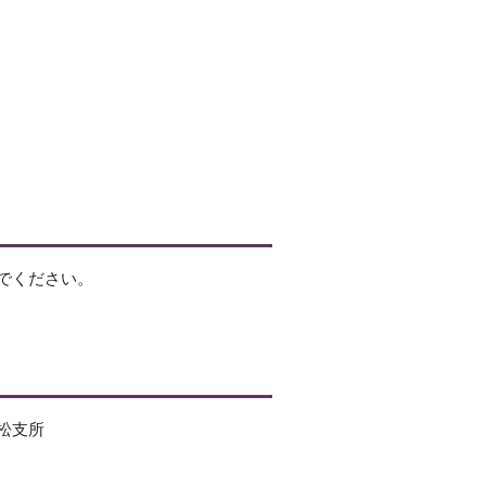
でください。
松支所