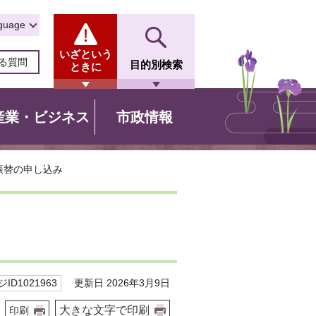
guage
いざという
る質問
目的別検索
ときに
産業・ビジネス
市政情報
振替の申し込み
更新日 2026年3月9日
ID1021963
大きな文字で印刷
印刷