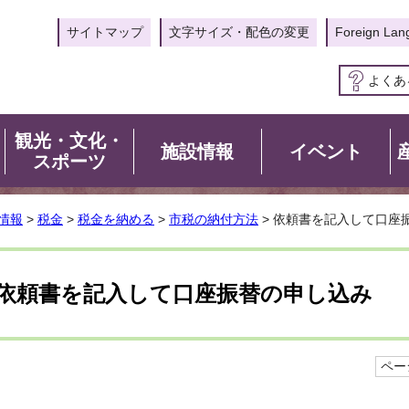
サイトマップ
文字サイズ・配色の変更
Foreign Lan
よくあ
観光・文化・
施設情報
イベント
スポーツ
情報
>
税金
>
税金を納める
>
市税の納付方法
> 依頼書を記入して口座
依頼書を記入して口座振替の申し込み
ページ