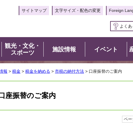
サイトマップ
文字サイズ・配色の変更
Foreign Lan
よくあ
観光・文化・
施設情報
イベント
スポーツ
情報
>
税金
>
税金を納める
>
市税の納付方法
> 口座振替のご案内
口座振替のご案内
ページ