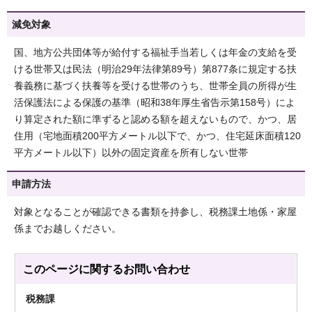
減免対象
国、地方公共団体等が給付する福祉手当若しくは年金の支給を受
ける世帯又は民法（明治29年法律第89号）第877条に規定する扶
養義務に基づく扶養等を受ける世帯のうち、世帯全員の所得が生
活保護法による保護の基準（昭和38年厚生省告示第158号）によ
り算定された額に準ずると認める額を超えないもので、かつ、居
住用（宅地面積200平方メートル以下で、かつ、住宅延床面積120
平方メートル以下）以外の固定資産を所有しない世帯
申請方法
対象となることが確認できる書類を持参し、税務課土地係・家屋
係までお越しください。
このページに関する
お問い合わせ
税務課