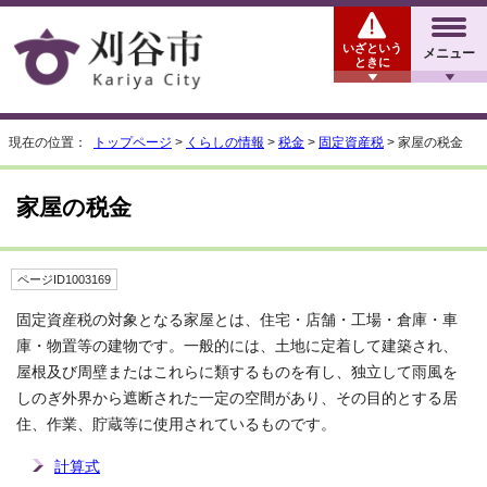
いざという
メニュー
ときに
現在の位置：
トップページ
>
くらしの情報
>
税金
>
固定資産税
> 家屋の税金
家屋の税金
ページID1003169
固定資産税の対象となる家屋とは、住宅・店舗・工場・倉庫・車
庫・物置等の建物です。一般的には、土地に定着して建築され、
屋根及び周壁またはこれらに類するものを有し、独立して雨風を
しのぎ外界から遮断された一定の空間があり、その目的とする居
住、作業、貯蔵等に使用されているものです。
計算式