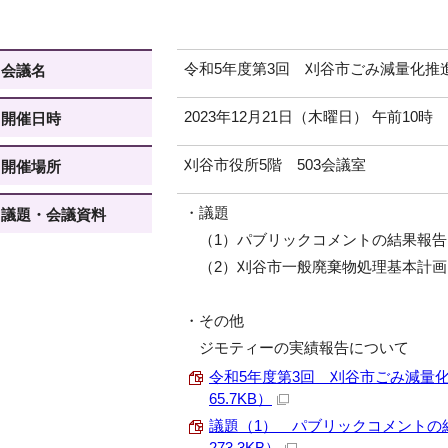
令和5年度第3回 刈谷市ごみ減量化推
会議名
2023年12月21日（木曜日） 午前10時
開催日時
刈谷市役所5階 503会議室
開催場所
・議題
議題・会議資料
（1）パブリックコメントの結果報告
（2）刈谷市一般廃棄物処理基本計画
・その他
ジモティーの実績報告について
令和5年度第3回 刈谷市ごみ減量化
65.7KB）
議題（1） パブリックコメントの結
273.3KB）