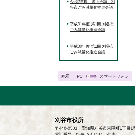
令和2年度 書面会議 刈
谷市ごみ減量化推進会議
平成31年度 第1回 刈谷市
ごみ減量化推進会議
平成30年度 第1回 刈谷市
ごみ減量化推進会議
表示
PC
スマートフォン
刈谷市役所
〒448-8501 愛知県刈谷市東陽町1丁目1
電話番号：0566-23-1111（代表）