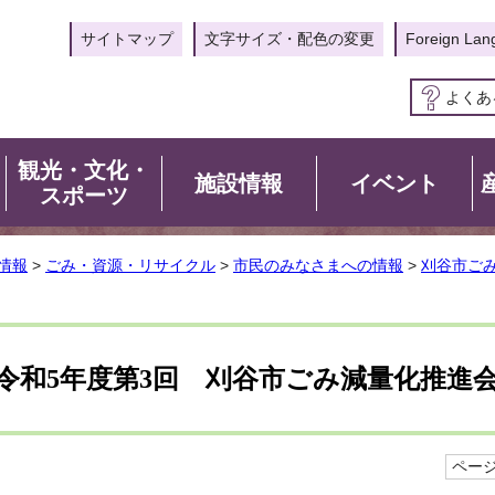
サイトマップ
文字サイズ・配色の変更
Foreign Lan
よくあ
観光・文化・
施設情報
イベント
スポーツ
情報
>
ごみ・資源・リサイクル
>
市民のみなさまへの情報
>
刈谷市ご
令和5年度第3回 刈谷市ごみ減量化推進
ページI