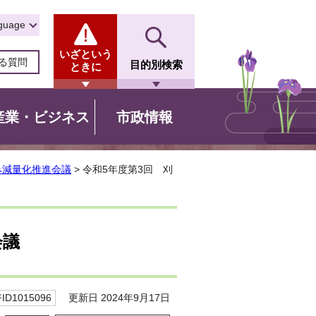
guage
いざという
る質問
目的別検索
ときに
産業・ビジネス
市政情報
み減量化推進会議
> 令和5年度第3回 刈
会議
更新日 2024年9月17日
D1015096