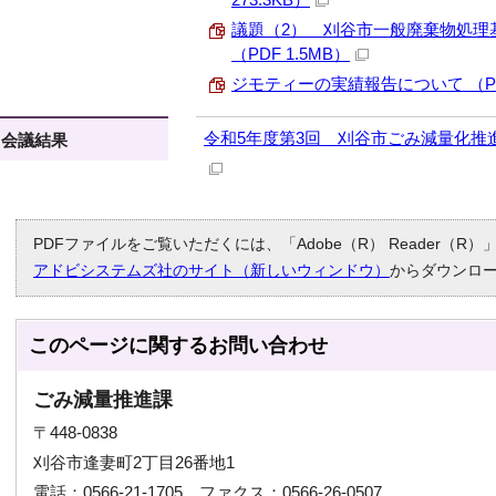
議題（2） 刈谷市一般廃棄物処理
（PDF 1.5MB）
ジモティーの実績報告について （PDF 
令和5年度第3回 刈谷市ごみ減量化推進会議
会議結果
PDFファイルをご覧いただくには、「Adobe（R） Reader（
アドビシステムズ社のサイト（新しいウィンドウ）
からダウンロ
このページに関する
お問い合わせ
ごみ減量推進課
〒448-0838
刈谷市逢妻町2丁目26番地1
電話：0566-21-1705 ファクス：0566-26-0507