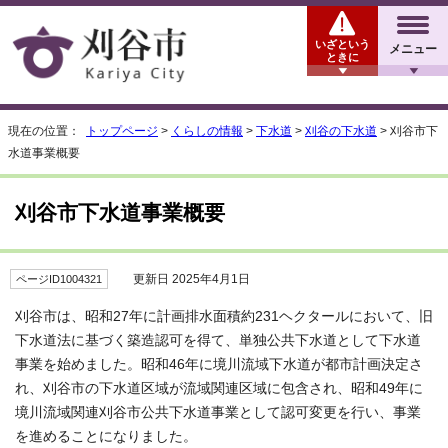
いざという
メニュー
ときに
現在の位置：
トップページ
>
くらしの情報
>
下水道
>
刈谷の下水道
> 刈谷市下
水道事業概要
刈谷市下水道事業概要
更新日 2025年4月1日
ページID1004321
刈谷市は、昭和27年に計画排水面積約231ヘクタールにおいて、旧
下水道法に基づく築造認可を得て、単独公共下水道として下水道
事業を始めました。昭和46年に境川流域下水道が都市計画決定さ
れ、刈谷市の下水道区域が流域関連区域に包含され、昭和49年に
境川流域関連刈谷市公共下水道事業として認可変更を行い、事業
を進めることになりました。