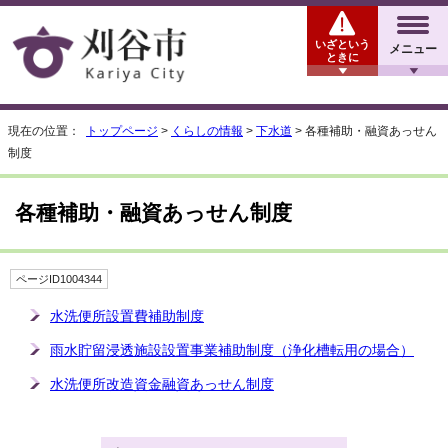
いざという
メニュー
ときに
現在の位置：
トップページ
>
くらしの情報
>
下水道
> 各種補助・融資あっせん
制度
各種補助・融資あっせん制度
ページID1004344
水洗便所設置費補助制度
雨水貯留浸透施設設置事業補助制度（浄化槽転用の場合）
水洗便所改造資金融資あっせん制度