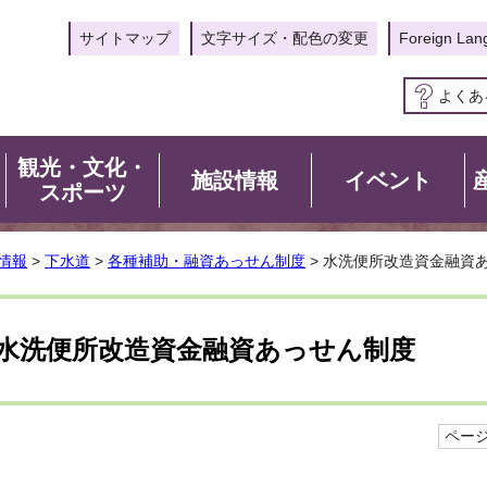
サイトマップ
文字サイズ・配色の変更
Foreign Lan
よくあ
観光・文化・
施設情報
イベント
スポーツ
情報
>
下水道
>
各種補助・融資あっせん制度
> 水洗便所改造資金融資
水洗便所改造資金融資あっせん制度
ページI