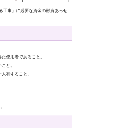
る工事」に必要な資金の融資あっせ
得た使用者であること。
いこと。
一人有すること。
。
い。