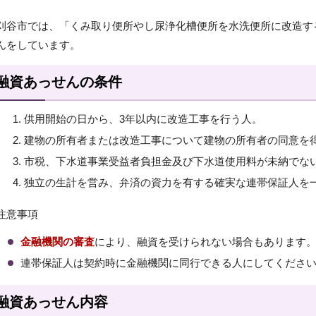
刈谷市では、「くみ取り便所やし尿浄化槽便所を水洗便所に改造す
んをしています。
融資あっせんの条件
供用開始の日から、3年以内に改造工事を行う人。
建物の所有者または改造工事について建物の所有者の同意を
市税、下水道事業受益者負担金及び下水道使用料が未納でな
独立の生計を営み、弁済の資力を有する確実な連帯保証人を
注意事項
金融機関の審査
により、融資を受けられない場合もあります
連帯保証人は契約時に金融機関に同行できる人にしてくださ
融資あっせん内容