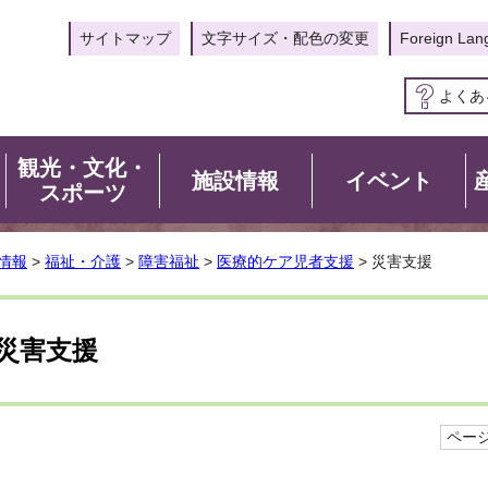
サイトマップ
文字サイズ・配色の変更
Foreign Lan
よくあ
観光・文化・
施設情報
イベント
スポーツ
情報
>
福祉・介護
>
障害福祉
>
医療的ケア児者支援
> 災害支援
災害支援
ページI