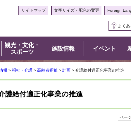
サイトマップ
文字サイズ・配色の変更
Foreign Lan
よくあ
観光・文化・
施設情報
イベント
スポーツ
情報
>
福祉・介護
>
高齢者福祉
>
計画
> 介護給付適正化事業の推進
介護給付適正化事業の推進
ページI