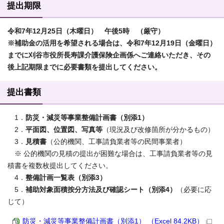
提出期限
令和7
年12月25日（木曜日） 午後5時 （厳守）
※補助金の活用を希望される場合は、令和7年12月19日（金曜日）
までに
刈谷市役所長寿課介護保険企画係へご連絡いただき
、その
後上記期限までに必要書類を提出してください。
提出書類
1．
防災・減災等事業整備計画書（別添1）
2．
平面図、位置図、写真等
（現況及び改修箇所が分かるもの）
3．
見積書
（公的機関、工事請負業者等の民間事業者）
※ 公的機関の見積の提出が困難な場合は、工事請負業者等の見
積書を複数枚提出してください。
4．
整備計画一覧表（別添3）
5．
補助対象面積按分方法及び確認シート（別添4）
（必要に応
じて）
防災・減災等事業整備計画書（別添1） （Excel 84.2KB）