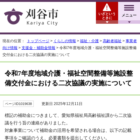
いざという
メニュー
ときに
現在の位置：
トップページ
>
くらしの情報
>
福祉・介護
>
高齢者福祉
>
事業者
向け情報
>
支援金・補助金情報
> 令和7年度地域介護・福祉空間整備等施設整備
交付金における二次協議の実施について
令和7年度地域介護・福祉空間整備等施設整
備交付金における二次協議の実施について
更新日 2025年12月11日
ページID1019638
標記の補助金につきまして、愛知県福祉局高齢福祉課から二次協
議を行う旨の連絡がありました。
対象事業について補助金の活用を希望される場合は、以下の記載
事項をご確認のうえ、必要書類を提出してください。