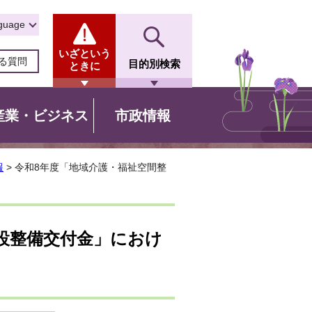
guage
いざという
る質問
目的別検索
ときに
産業・ビジネス
市政情報
報
> 令和8年度「地域介護・福祉空間整
設整備交付金」におけ