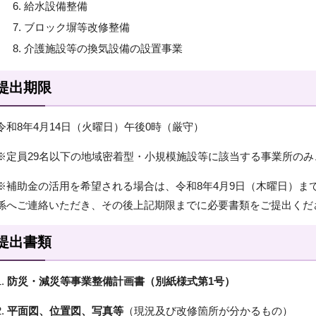
給水設備整備
ブロック塀等改修整備
介護施設等の換気設備の設置事業
提出期限
令和8年4月14日（火曜日）午後0時（厳守）
※定員29名以下の地域密着型・小規模施設等に該当する事業所の
※補助金の活用を希望される場合は、令和8年4月9日（木曜日）ま
係へご連絡いただき、その後上記期限までに必要書類をご提出くだ
提出書類
1.
防災・減災等事業整備計画書（別紙様式第1号）
2.
平面図、位置図、写真等
（現況及び改修箇所が分かるもの）