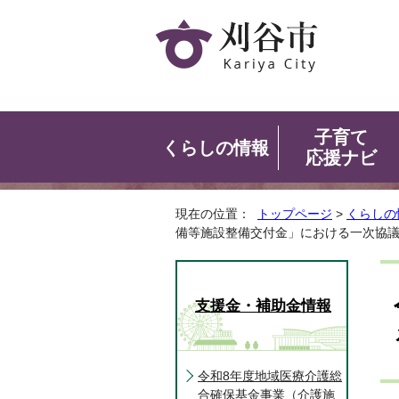
子育て
くらしの情報
応援ナビ
現在の位置：
トップページ
>
くらしの
備等施設整備交付金」における一次協
支援金・補助金情報
令和8年度地域医療介護総
合確保基金事業（介護施