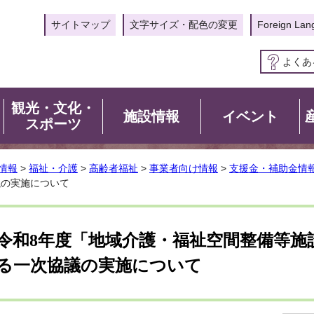
サイトマップ
文字サイズ・配色の変更
Foreign Lan
よくあ
観光・文化・
施設情報
イベント
スポーツ
情報
>
福祉・介護
>
高齢者福祉
>
事業者向け情報
>
支援金・補助金情
議の実施について
令和8年度「地域介護・福祉空間整備等施
る一次協議の実施について