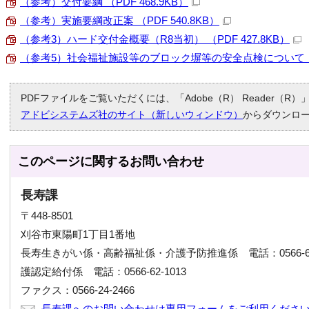
（参考）交付要綱 （PDF 468.9KB）
（参考）実施要綱改正案 （PDF 540.8KB）
（参考3）ハード交付金概要（R8当初） （PDF 427.8KB）
（参考5）社会福祉施設等のブロック塀等の安全点検について （PD
PDFファイルをご覧いただくには、「Adobe（R） Reader（
アドビシステムズ社のサイト（新しいウィンドウ）
からダウンロ
このページに関する
お問い合わせ
長寿課
〒448-8501
刈谷市東陽町1丁目1番地
長寿生きがい係・高齢福祉係・介護予防推進係 電話：0566-6
護認定給付係 電話：0566-62-1013
ファクス：0566-24-2466
長寿課へのお問い合わせは専用フォームをご利用くださ