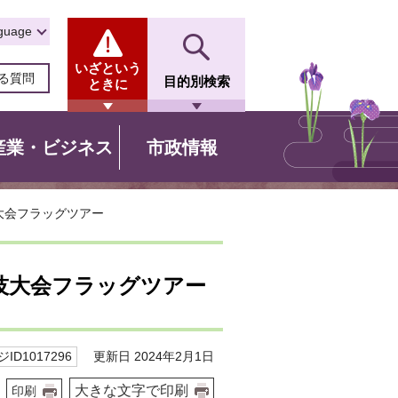
guage
いざという
る質問
目的別検索
ときに
産業・ビジネス
市政情報
技大会フラッグツアー
競技大会フラッグツアー
更新日 2024年2月1日
ID1017296
大きな文字で印刷
印刷