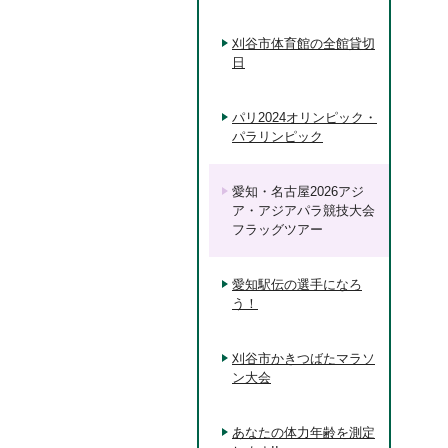
刈谷市体育館の全館貸切
日
パリ2024オリンピック・
パラリンピック
愛知・名古屋2026アジ
ア・アジアパラ競技大会
フラッグツアー
愛知駅伝の選手になろ
う！
刈谷市かきつばたマラソ
ン大会
あなたの体力年齢を測定