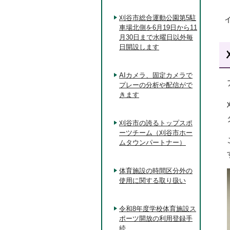
刈谷市総合運動公園第5駐
車場北側を6月19日から11
月30日まで水曜日以外毎
日開設します
AIカメラ、固定カメラで
プレーの分析や配信がで
きます
刈谷市の誇るトップスポ
ーツチーム（刈谷市ホー
ムタウンパートナー）
体育施設の時間区分外の
使用に関する取り扱い
令和8年度学校体育施設ス
ポーツ開放の利用登録手
続