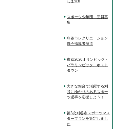
します!!
スポーツ少年団 団員募
集
刈谷市レクリエーション
協会指導者派遣
東京2020オリンピック・
パラリンピック、ホスト
タウン
大きな舞台で活躍する刈
谷にゆかりのあるスポー
ツ選手を応援しよう！
第3次刈谷市スポーツマス
タープランを策定しまし
た