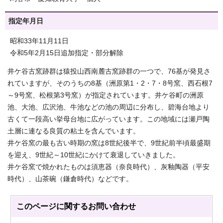
指定年月日
昭和33年11月11日
令和5年2月15日追加指定・部分解除
井ケ谷古窯跡群は猿投山西南麓古窯跡群の一つで、76基が発見さ
れていますが、そのうちの8基（洲原第1・2・7・8号窯、西石根7
～9号窯、松根第3号窯）が指定されています。井ケ谷町の洲原
池、大池、広沢池、牛池などの池の周辺に分布し、碧海台地より
古くて一段高い挙母台地に広がっています。この地域には瀬戸陶
土層に連なる良質の粘土を含んでいます。
井ケ谷窯の最も古い時期の窯は8世紀後半で、9世紀前半頃最盛期
を迎え、9世紀～10世紀にかけて衰退していきました。
井ケ谷窯で焼かれたものは須恵器（奈良時代）、灰釉陶器（平安
時代）、山茶碗（鎌倉時代）などです。
このページに関する
お問い合わせ