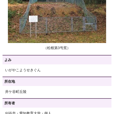
（松根第3号窯）
よみ
いがやこようせきぐん
所在地
井ケ谷町丘陵
所有者
刈谷市・愛知教育大学・個人