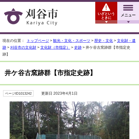
いざという
メニュー
ときに
現在の位置：
トップページ
>
観光・文化・スポーツ
>
歴史・文化
>
文化財・遺
跡
>
刈谷市の文化財
>
文化財（市指定）
>
史跡
> 井ケ谷古窯跡群【市指定史
跡】
井ケ谷古窯跡群【市指定史跡】
更新日 2023年4月1日
ページID1013242