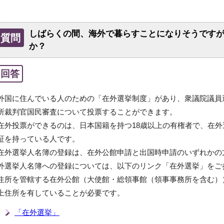
しばらくの間、海外で暮らすことになりそうです
質問
か？
回答
外国に住んでいる人のための「在外選挙制度」があり、衆議院議員
所裁判官国民審査について投票することができます。
在外投票ができるのは、日本国籍を持つ18歳以上の有権者で、在
証を持っている人です。
在外選挙人名簿の登録は、在外公館申請と出国時申請のいずれかの
外選挙人名簿への登録については、以下のリンク「在外選挙」をご
住所を管轄する在外公館（大使館・総領事館（領事事務所を含む）
上住所を有していることが必要です。
「在外選挙」