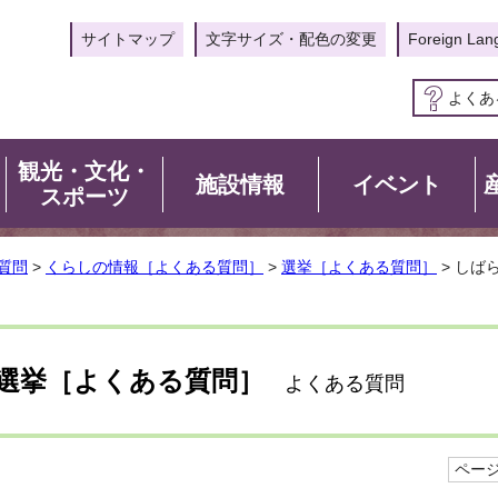
サイトマップ
文字サイズ・配色の変更
Foreign Lan
よくあ
観光・文化・
施設情報
イベント
スポーツ
質問
>
くらしの情報［よくある質問］
>
選挙［よくある質問］
> しば
？
選挙［よくある質問］
よくある質問
ページI