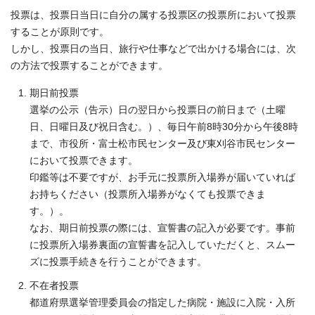
投票は、投票日当日に自分の属する投票区の投票所において投票
することが原則です。
しかし、投票日の当日、旅行や仕事などで出かける場合には、次
の方法で投票することができます。
期日前投票
選挙の公示（告示）日の翌日から投票日の前日まで（土曜
日、日曜日及び祝日含む。）、毎日午前8時30分から午後8時
まで、市役所・富士松市民センター及び東刈谷市民センター
において投票できます。
印鑑等は不要ですが、お手元に投票所入場券が届いていれば
お持ちください（投票所入場券がなくても投票できま
す。）。
なお、期日前投票の際には、宣誓書の記入が必要です。事前
に投票所入場券裏面の宣誓書を記入していただくと、スムー
ズに投票手続きを行うことができます。
不在者投票
都道府県選挙管理委員会の指定した病院・施設に入院・入所