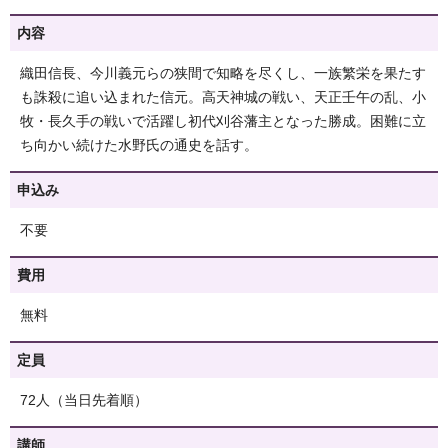
内容
織田信長、今川義元らの狭間で知略を尽くし、一族繁栄を果たす
も誅殺に追い込まれた信元。高天神城の戦い、天正壬午の乱、小
牧・長久手の戦いで活躍し初代刈谷藩主となった勝成。困難に立
ち向かい続けた水野氏の通史を話す。
申込み
不要
費用
無料
定員
72人（当日先着順）
講師