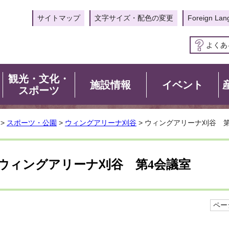
サイトマップ
文字サイズ・配色の変更
Foreign Lan
よくあ
観光・文化・
施設情報
イベント
スポーツ
>
スポーツ・公園
>
ウィングアリーナ刈谷
> ウィングアリーナ刈谷 
ウィングアリーナ刈谷 第4会議室
ページ