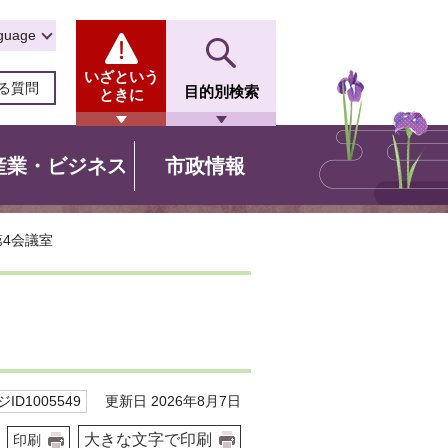
guage
いざという
る質問
目的別検索
ときに
産業・ビジネス
市政情報
第4会議室
更新日 2026年8月7日
ID1005549
大きな文字で印刷
印刷