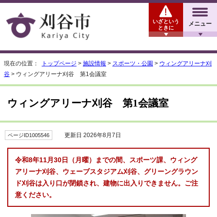
いざという
メニュー
ときに
現在の位置：
トップページ
>
施設情報
>
スポーツ・公園
>
ウィングアリーナ刈
谷
> ウィングアリーナ刈谷 第1会議室
ウィングアリーナ刈谷 第1会議室
更新日 2026年8月7日
ページID1005546
令和8年11月30日（月曜）までの間、スポーツ課、ウィング
アリーナ刈谷、ウェーブスタジアム刈谷、グリーングラウン
ド刈谷は入り口が閉鎖され、建物に出入りできません。ご注
意ください。