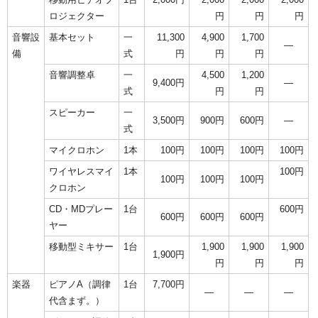
ロジェクター
円
円
円
音響設
基本セット
一
11,300
4,900
1,700
―
備
式
円
円
円
音響調整卓
一
4,500
1,200
9,400円
―
式
円
円
スピーカー
一
3,500円
900円
600円
―
式
マイクロホン
1本
100円
100円
100円
100円
ワイヤレスマイ
1本
100円
100円
100円
100円
クロホン
CD・MDプレー
1台
600円
600円
600円
600円
ヤー
移動型ミキサー
1台
1,900
1,900
1,900
1,900円
円
円
円
楽器
ピアノA（調律
1台
7,700円
―
―
―
代含まず。）