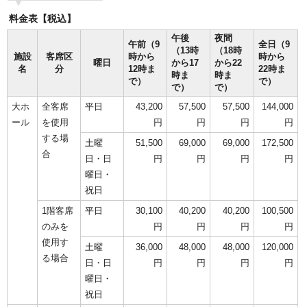
料金表【税込】
午後
夜間
午前（9
全日（9
（13時
（18時
施設
客席区
時から
時から
曜日
から17
から22
名
分
12時ま
22時ま
時ま
時ま
で）
で）
で）
で）
大ホ
全客席
平日
43,200
57,500
57,500
144,000
ール
を使用
円
円
円
円
する場
土曜
51,500
69,000
69,000
172,500
合
日・日
円
円
円
円
曜日・
祝日
1階客席
平日
30,100
40,200
40,200
100,500
のみを
円
円
円
円
使用す
土曜
36,000
48,000
48,000
120,000
る場合
日・日
円
円
円
円
曜日・
祝日