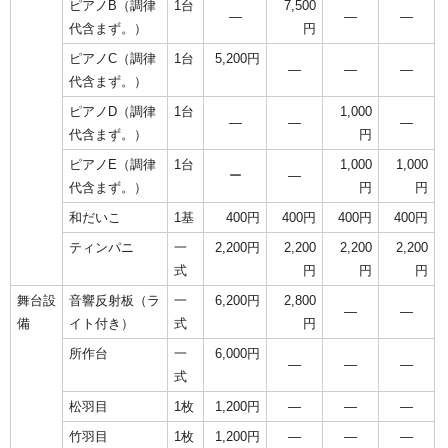
ピアノB（調律
1台
7,500
―
―
―
代含まず。）
円
ピアノC（調律
1台
5,200円
―
―
―
代含まず。）
ピアノD（調律
1台
1,000
―
―
―
代含まず。）
円
ピアノE（調律
1台
1,000
1,000
ー
―
代含まず。）
円
円
和だいこ
1基
400円
400円
400円
400円
ティンパニ
一
2,200円
2,200
2,200
2,200
式
円
円
円
舞台設
音響反射板（ラ
一
6,200円
2,800
―
―
備
イト付き）
式
円
所作台
一
6,000円
―
―
―
式
松羽目
1枚
1,200円
―
―
―
竹羽目
1枚
1,200円
―
―
―