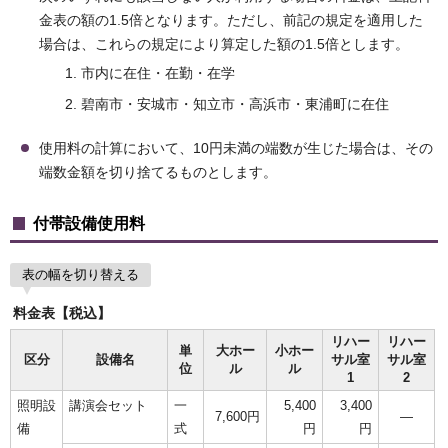
金表の額の1.5倍となります。ただし、前記の規定を適用した
場合は、これらの規定により算定した額の1.5倍とします。
市内に在住・在勤・在学
碧南市・安城市・知立市・高浜市・東浦町に在住
使用料の計算において、10円未満の端数が生じた場合は、その
端数金額を切り捨てるものとします。
付帯設備使用料
表の幅を切り替える
料金表【税込】
リハー
リハー
単
大ホー
小ホー
区分
設備名
サル室
サル室
位
ル
ル
1
2
照明設
講演会セット
一
5,400
3,400
7,600円
―
備
式
円
円