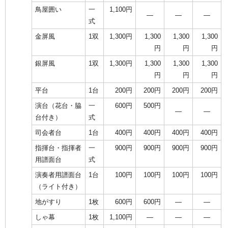
鳥屋囲い
一
1,100円
―
―
―
式
金屏風
1双
1,300円
1,300
1,300
1,300
円
円
円
銀屏風
1双
1,300円
1,300
1,300
1,300
円
円
円
平台
1台
200円
200円
200円
200円
演台（花台・脇
一
600円
500円
―
―
台付き）
式
司会者台
1台
400円
400円
400円
400円
指揮台・指揮者
一
900円
900円
900円
900円
用譜面台
式
演奏者用譜面台
1台
100円
100円
100円
100円
（ライト付き）
地がすり
1枚
600円
600円
―
―
しゃ幕
1枚
1,100円
―
―
―