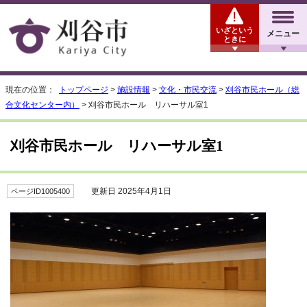
いざという
メニュー
ときに
現在の位置：
トップページ
>
施設情報
>
文化・市民交流
>
刈谷市民ホール（総
合文化センター内）
> 刈谷市民ホール リハーサル室1
刈谷市民ホール リハーサル室1
更新日 2025年4月1日
ページID1005400