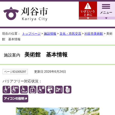
いざという
メニュー
ときに
現在の位置：
トップページ
>
施設情報
>
文化・市民交流
>
刈谷市美術館
> 美術
館 基本情報
美術館 基本情報
施設案内
更新日 2026年6月24日
ページID1005297
バリアフリー対応状況：