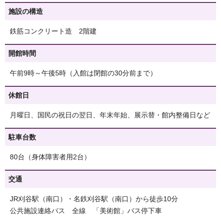
施設の構造
鉄筋コンクリート造 2階建
開館時間
午前9時～午後5時（入館は閉館の30分前まで）
休館日
月曜日、国民の祝日の翌日、年末年始、展示替・館内整備日など
駐車台数
80台（身体障害者用2台）
交通
JR刈谷駅（南口）・名鉄刈谷駅（南口）から徒歩10分
公共施設連絡バス 全線 「美術館」バス停下車