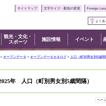
サイトマップ
文字サイズ・配色の変更
Foreign Lan
よくあ
観光・文化・
施設情報
イベント
スポーツ
>
オープンデータ
>
オープンデータカタログ
>
人口（町別男女別5歳間
2025年 人口（町別男女別5歳間隔）
ページI