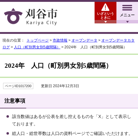
いざという
メニュー
ときに
現在の位置：
トップページ
>
市政情報
>
オープンデータ
>
オープンデータカタ
ログ
>
人口（町別男女別5歳間隔）
> 2024年 人口（町別男女別5歳間隔）
2024年 人口（町別男女別5歳間隔）
更新日 2024年12月3日
ページID1017200
注意事項
該当数値はあるが公表を差し控えるものを「X」として表示し
ております。
総人口・総世帯数は人口の資料ページでご確認いただけます。