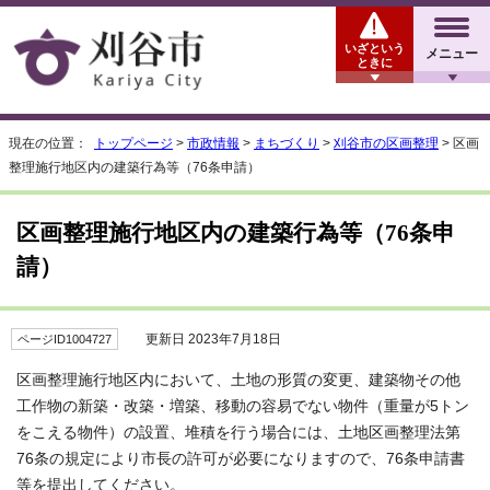
いざという
メニュー
ときに
現在の位置：
トップページ
>
市政情報
>
まちづくり
>
刈谷市の区画整理
> 区画
整理施行地区内の建築行為等（76条申請）
区画整理施行地区内の建築行為等（76条申
請）
更新日 2023年7月18日
ページID1004727
区画整理施行地区内において、土地の形質の変更、建築物その他
工作物の新築・改築・増築、移動の容易でない物件（重量が5トン
をこえる物件）の設置、堆積を行う場合には、土地区画整理法第
76条の規定により市長の許可が必要になりますので、76条申請書
等を提出してください。