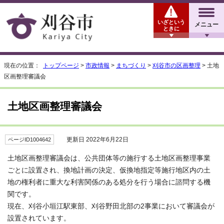
いざという
メニュー
ときに
現在の位置：
トップページ
>
市政情報
>
まちづくり
>
刈谷市の区画整理
> 土地
区画整理審議会
土地区画整理審議会
更新日 2022年6月22日
ページID1004642
土地区画整理審議会は、公共団体等の施行する土地区画整理事業
ごとに設置され、換地計画の決定、仮換地指定等施行地区内の土
地の権利者に重大な利害関係のある処分を行う場合に諮問する機
関です。
現在、刈谷小垣江駅東部、刈谷野田北部の2事業において審議会が
設置されています。