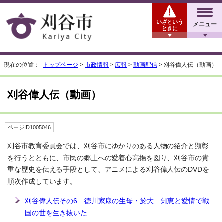
いざという
メニュー
ときに
現在の位置：
トップページ
>
市政情報
>
広報
>
動画配信
> 刈谷偉人伝（動画）
刈谷偉人伝（動画）
ページID1005046
刈谷市教育委員会では、刈谷市にゆかりのある人物の紹介と顕彰
を行うとともに、市民の郷土への愛着心高揚を図り、刈谷市の貴
重な歴史を伝える手段として、アニメによる刈谷偉人伝のDVDを
順次作成しています。
刈谷偉人伝その6 徳川家康の生母・於大 知恵と愛情で戦
国の世を生き抜いた