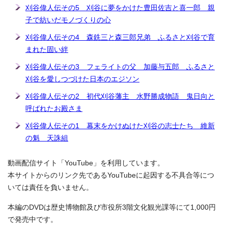
刈谷偉人伝その5 刈谷に夢をかけた豊田佐吉と喜一郎 親
子で紡いだモノづくりの心
刈谷偉人伝その4 森銑三と森三郎兄弟 ふるさと刈谷で育
まれた固い絆
刈谷偉人伝その3 フェライトの父 加藤与五郎 ふるさと
刈谷を愛しつづけた日本のエジソン
刈谷偉人伝その2 初代刈谷藩主 水野勝成物語 鬼日向と
呼ばれたお殿さま
刈谷偉人伝その1 幕末をかけぬけた刈谷の志士たち 維新
の魁 天誅組
動画配信サイト「YouTube」を利用しています。
本サイトからのリンク先であるYouTubeに起因する不具合等につ
いては責任を負いません。
本編のDVDは歴史博物館及び市役所3階文化観光課等にて1,000円
で発売中です。