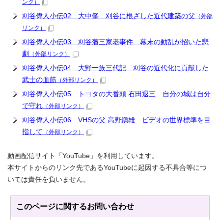
ンク）
刈谷偉人小伝02 大中肇 刈谷に根ざした近代建築の父
（外部
リンク）
刈谷偉人小伝03 刈谷藩三家老事件 幕末の動乱が招いた悲
劇
（外部リンク）
刈谷偉人小伝04 大野一族三代記 刈谷の近代化に貢献した
武士の血筋
（外部リンク）
刈谷偉人小伝05 トヨタの大番頭 石田退三 自分の城は自分
で守れ
（外部リンク）
刈谷偉人小伝06 VHSの父 高野鎭雄 ビデオの世界標準を目
指して
（外部リンク）
動画配信サイト「YouTube」を利用しています。
本サイトからのリンク先であるYouTubeに起因する不具合等につ
いては責任を負いません。
このページに関する
お問い合わせ