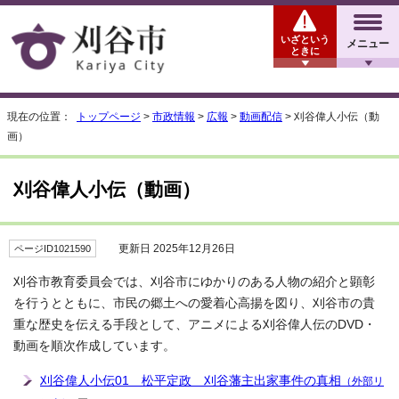
いざという
メニュー
ときに
現在の位置：
トップページ
>
市政情報
>
広報
>
動画配信
> 刈谷偉人小伝（動
画）
刈谷偉人小伝（動画）
更新日 2025年12月26日
ページID1021590
刈谷市教育委員会では、刈谷市にゆかりのある人物の紹介と顕彰
を行うとともに、市民の郷土への愛着心高揚を図り、刈谷市の貴
重な歴史を伝える手段として、アニメによる刈谷偉人伝のDVD・
動画を順次作成しています。
刈谷偉人小伝01 松平定政 刈谷藩主出家事件の真相
（外部リ