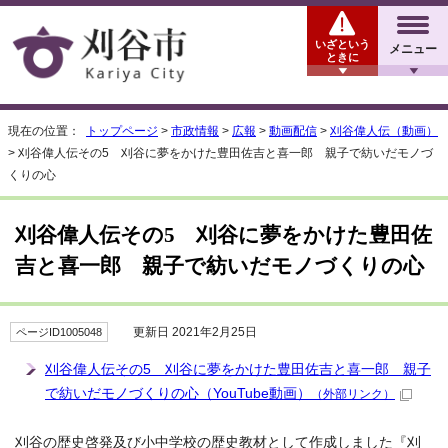
いざという
メニュー
ときに
現在の位置：
トップページ
>
市政情報
>
広報
>
動画配信
>
刈谷偉人伝（動画）
> 刈谷偉人伝その5 刈谷に夢をかけた豊田佐吉と喜一郎 親子で紡いだモノづ
くりの心
刈谷偉人伝その5 刈谷に夢をかけた豊田佐
吉と喜一郎 親子で紡いだモノづくりの心
更新日 2021年2月25日
ページID1005048
刈谷偉人伝その5 刈谷に夢をかけた豊田佐吉と喜一郎 親子
で紡いだモノづくりの心（YouTube動画）
（外部リンク）
刈谷の歴史啓発及び小中学校の歴史教材として作成しました『刈