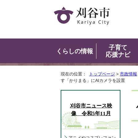
子育て
くらしの情報
応援ナビ
現在の位置：
トップページ
>
市政情報
す「かりまる」にAIカメラを設置
刈谷市ニュース映
像 令和5年11月
アニメやコスプレファン