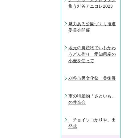
集う刈谷アニコレ2023
魅力ある公園づくり推進
委員会開催
地元の農産物でいもかわ
うどん作り 愛知県産の
小麦を使って
刈谷市民文化祭 美術展
市の特産物「さといも」
の共進会
「チョイソコかりや」出
発式