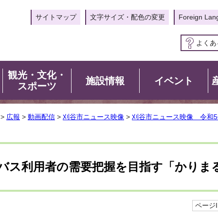
サイトマップ
文字サイズ・配色の変更
Foreign Lan
よくあ
観光・文化・
施設情報
イベント
スポーツ
>
広報
>
動画配信
>
刈谷市ニュース映像
>
刈谷市ニュース映像 令和5
バス利用者の需要把握を目指す「かりまる
ページID