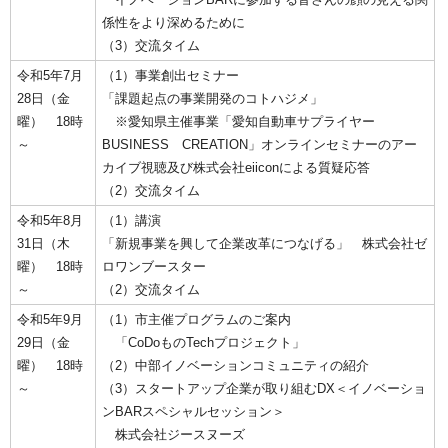
係性をより深めるために
（3）交流タイム
令和5年7月
（1）事業創出セミナー
28日（金
「課題起点の事業開発のコトハジメ」
曜） 18時
※愛知県主催事業「愛知自動車サプライヤー
～
BUSINESS CREATION」オンラインセミナーのアー
カイブ視聴及び株式会社eiiconによる質疑応答
（2）交流タイム
令和5年8月
（1）講演
31日（木
「新規事業を興して企業改革につなげる」 株式会社ゼ
曜） 18時
ロワンブースター
～
（2）交流タイム
令和5年9月
（1）市主催プログラムのご案内
29日（金
「CoDoものTechプロジェクト」
曜） 18時
（2）中部イノベーションコミュニティの紹介
～
（3）スタートアップ企業が取り組むDX＜イノベーショ
ンBARスペシャルセッション＞
株式会社ジースヌーズ