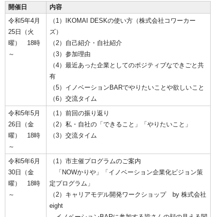
開催日
内容
令和5年4月
（1）IKOMAI DESKの使い方（株式会社コワーカー
25日（火
ズ）
曜） 18時
（2）自己紹介・自社紹介
～
（3）参加理由
（4）最近あった企業としてのポジティブなできごと共
有
（5）イノベーションBARでやりたいことや欲しいこと
（6）交流タイム
令和5年5月
（1）前回の振り返り
26日（金
（2）私・自社の「できること」「やりたいこと」
曜） 18時
（3）交流タイム
～
令和5年6月
（1）市主催プログラムのご案内
30日（金
「NOWかりや」「イノベーション企業化ビジョン策
曜） 18時
定プログラム」
～
（2）キャリアモデル開発ワークショップ by 株式会社
eight
イノベーションBARに参加する皆さんの顔の見える関