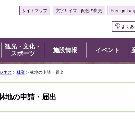
サイトマップ
文字サイズ・配色の変更
Foreign Lan
よくあ
観光・文化・
施設情報
イベント
スポーツ
ジネス
>
林業
> 林地の申請・届出
林地の申請・届出