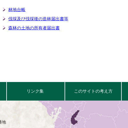
林地台帳
伐採及び伐採後の造林届出書等
森林の土地の所有者届出書
リンク集
このサイトの考え方
番地