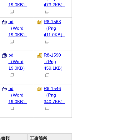
19.0KB）
473.2KB）
bd
R8-1563
（Word
（Png
19.0KB）
411.0KB）
bd
R8-1590
（Word
（Png
19.0KB）
459.1KB）
bd
R8-1546
（Word
（Png
19.0KB）
340.7KB）
出書類
工事箇所