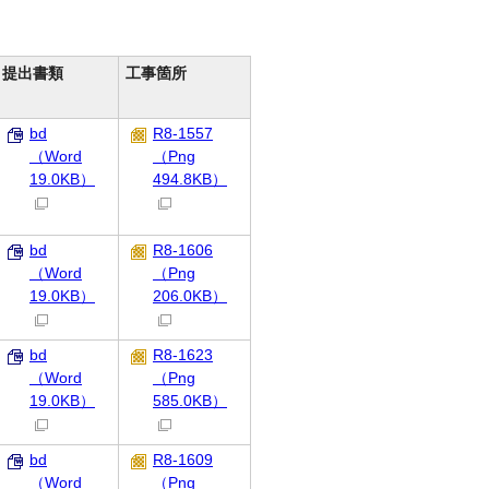
提出書類
工事箇所
bd
R8-1557
（Word
（Png
19.0KB）
494.8KB）
bd
R8-1606
（Word
（Png
19.0KB）
206.0KB）
bd
R8-1623
（Word
（Png
19.0KB）
585.0KB）
bd
R8-1609
（Word
（Png