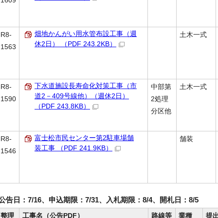
1609
畑地かんがい用水管布設工事（週
R8-
土木一式
休2日） （PDF 243.2KB）
1563
下水道施設長寿命化対策工事（市
R8-
中部第
土木一式
道2－409号線他）（週休2日）
1590
2処理
（PDF 243.8KB）
分区他
富士松市民センター第2駐車場舗
R8-
舗装
装工事 （PDF 241.9KB）
1546
公告日：7/16、申込期限：7/31、入札期限：8/4、開札日：8/5
整理
工事名（公告PDF）
路線等
業種
提