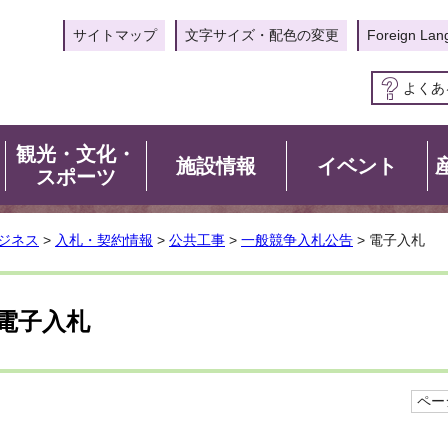
サイトマップ
文字サイズ・配色の変更
Foreign Lan
よくあ
観光・文化・
施設情報
イベント
スポーツ
ジネス
>
入札・契約情報
>
公共工事
>
一般競争入札公告
> 電子入札
電子入札
ページ