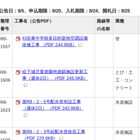
公告日：8/5、申込期限：8/20、入札期限：8/24、開札日：8/25
整理
工事名（公告PDF）
路線等
業種
番号
の名称
刈谷東中学校多目的室他空調設備
R8-
管
改修工事 （PDF 244.8KB）
1557
絵下城児童遊園他遊戯施設更新工
R8-
とび・土
事（週休2日） （PDF 245.0KB）
1606
工・コン
クリート
第R8－2－5号配水管布設工事
R8-
水道施設
（週休2日） （PDF 242.8KB）
1623
第R8－2－3号給配水管改良工事
R8-
水道施設
（PDF 229.8KB）