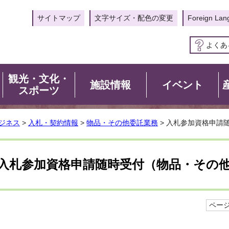
サイトマップ
文字サイズ・配色の変更
Foreign Lan
よくあ
観光・文化・
施設情報
イベント
スポーツ
ジネス
>
入札・契約情報
>
物品・その他委託業務
> 入札参加資格申請
入札参加資格申請随時受付（物品・その
ページI