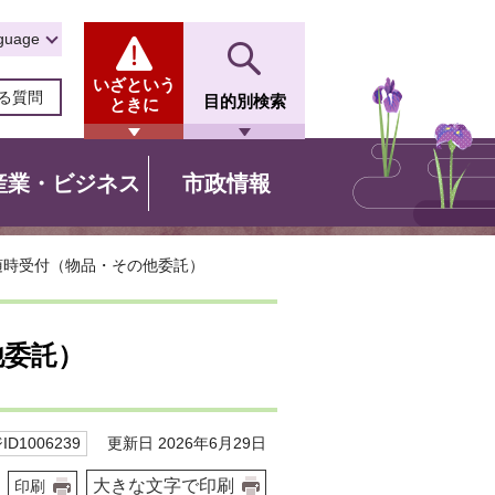
guage
いざという
る質問
目的別検索
ときに
産業・ビジネス
市政情報
随時受付（物品・その他委託）
他委託）
更新日 2026年6月29日
D1006239
大きな文字で印刷
印刷