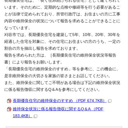
長期優良住宅は、「長く住み続けられる住宅」として建てられて
います。そのために、定期的な点検や修繕等を行う必要があるこ
とが法律で定められており、所管行政庁は、お住まいの方に工事
内容や維持保全の状況について報告を求めることができることに
なっています。
刈谷市では、長期優良住宅を建築して5年、10年、20年、30年を
経過した住宅を対象に、その住宅にお住まいの方のうち、一定の
割合の方を抽出し報告を求めております。
報告を求められた方は、［長期優良住宅の維持保全状況等報告
書］により報告をお願いします。
「長期優良住宅の維持保全のすすめ」等を参考に、この機会に、
是非維持保全の大切さを家族の皆さまとお話してください。
また、維持保全に関してご不明がある場合は下記の維持保全状況
に係る報告徴収に関するQ＆Aを参考にしてください。
長期優良住宅の維持保全のすすめ （PDF 674.7KB）
維持保全状況に係る報告徴収に関するQ＆A （PDF
183.4KB）