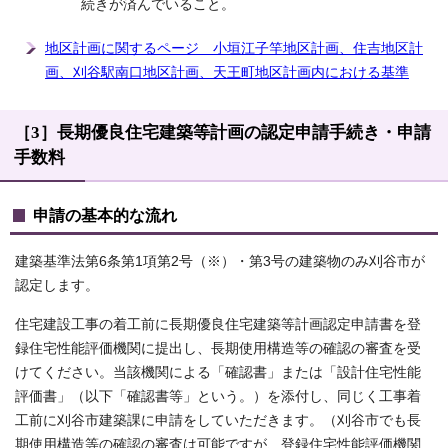
続きが済んでいること。
地区計画に関するページ 小垣江子竿地区計画、住吉地区計
画、刈谷駅南口地区計画、天王町地区計画内における基準
［3］長期優良住宅建築等計画の認定申請手続き・申請
手数料
申請の基本的な流れ
建築基準法第6条第1項第2号（※）・第3号の建築物のみ刈谷市が
認定します。
住宅建設工事の着工前に長期優良住宅建築等計画認定申請書を登
録住宅性能評価機関に提出し、長期使用構造等の確認の審査を受
けてください。当該機関による「確認書」または「設計住宅性能
評価書」（以下「確認書等」という。）を添付し、同じく工事着
工前に刈谷市建築課に申請をしていただきます。（刈谷市でも長
期使用構造等の確認の審査は可能ですが、登録住宅性能評価機関