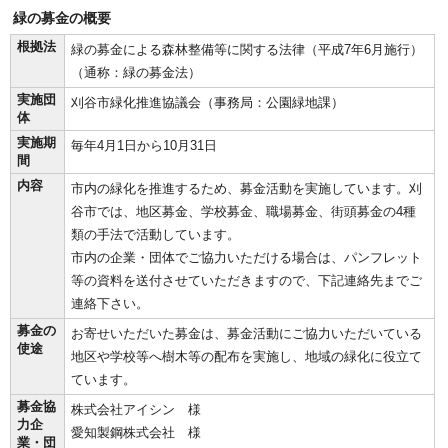
緑の募金の概要
根拠法
緑の募金による森林整備等に関する法律（平成7年6月施行）
（通称：緑の募金法）
実施団
刈谷市緑化推進協議会（事務局：公園緑地課）
体
実施期
毎年4月1日から10月31日
間
内容
市内の緑化を推進するため、募金活動を実施しています。刈
谷市では、地区募金、学校募金、職場募金、街頭募金の4種
類の手法で活動しています。
市内の企業・団体でご協力いただける場合は、パンフレット
等の資料を送付させていただきますので、下記連絡先までご
連絡下さい。
募金の
お寄せいただいた募金は、募金活動にご協力いただいている
使途
地区や学校等へ樹木等の配布を実施し、地域の緑化に役立て
ています。
募金協
株式会社アイシン 様
力企
愛知製鋼株式会社 様
業・団