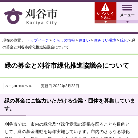
いざという
メニュー
ときに
現在の位置：
トップページ
>
くらしの情報
>
住まい
>
住みよい環境
>
緑化
> 緑
の募金と刈谷市緑化推進協議会について
緑の募金と刈谷市緑化推進協議会について
更新日 2022年3月23日
ページID1007504
緑の募金にご協力いただける企業・団体を募集していま
す。
刈谷市では、市内の緑化及び緑化意識の高揚を図ることを目的と
して、緑の募金運動を毎年実施しています。市内のさらなる緑化