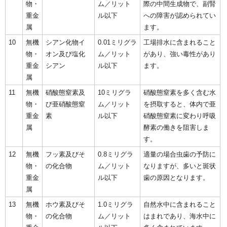
物・
ム／リット
際の中間生成物で、副腎
重金
ル以下
への障害が認められてい
属
ます。
10
無機
シアン化物イ
0.01ミリグラ
工場排水に含まれること
物・
オン及び塩化
ム／リット
があり、強い毒性があり
重金
シアン
ル以下
ます。
属
11
無機
硝酸態窒素及
10ミリグラ
硝酸態窒素を多く含む水
物・
び亜硝酸態窒
ム／リット
を摂取すると、体内で亜
重金
素
ル以下
硝酸態窒素に変わり呼吸
属
酵素の働きを阻害しま
す。
12
無機
フッ素及びそ
0.8ミリグラ
適量の場合虫歯の予防に
物・
の化合物
ム／リット
なりますが、多いと斑状
重金
ル以下
歯の原因となります。
属
13
無機
ホウ素及びそ
1.0ミリグラ
自然水中に含まれること
物・
の化合物
ム／リット
はまれであり、海水中に