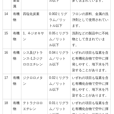
重金
ル以下
多く含まれています。
属
14
有機
四塩化炭素
0.002ミリグ
フロンの原料、金属の洗
物
ラム／リッ
浄剤として使用されてい
トル以下
ます。
15
有機
1、4-ジオキサ
0.05ミリグラ
洗剤などの製品中に不純
物
ン
ム／リット
物として含まれていま
ル以下
す。
16
有機
シス及びトラ
0.04ミリグラ
いずれの項目も塩素を含
物
ンス-1,2-ジク
ム／リット
む有機化合物で空中に揮
ロロエチレン
ル以下
発しやすく、地下水を汚
染することがあります。
17
有機
ジクロロメタ
0.02ミリグラ
いずれの項目も塩素を含
物
ン
ム／リット
む有機化合物で空中に揮
ル以下
発しやすく、地下水を汚
染することがあります。
18
有機
テトラクロロ
0.01ミリグラ
いずれの項目も塩素を含
物
エチレン
ム／リット
む有機化合物で空中に揮