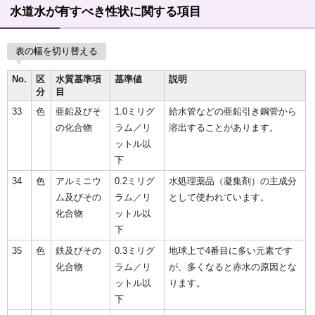
水道水が有すべき性状に関する項目
表の幅を切り替える
No.
区
水質基準項
基準値
説明
分
目
33
色
亜鉛及びそ
1.0ミリグ
給水管などの亜鉛引き鋼管から
の化合物
ラム／リ
溶出することがあります。
ットル以
下
34
色
アルミニウ
0.2ミリグ
水処理薬品（凝集剤）の主成分
ム及びその
ラム／リ
として使われています。
化合物
ットル以
下
35
色
鉄及びその
0.3ミリグ
地球上で4番目に多い元素です
化合物
ラム／リ
が、多くなると赤水の原因とな
ットル以
ります。
下