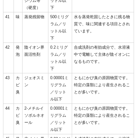
シウム等
ットル以
（硬度）
下
41
味
蒸発残留物
500ミリグ
水を蒸発乾固したときに残る物
ラム／リ
質で、味に関連する項目とされ
ットル以
ています。
下
42
発
陰イオン界
0.2ミリグ
合成洗剤の有効成分で、水溶液
泡
面活性剤
ラム／リ
中で電離して主体が陰イオンに
ットル以
なるものです。
下
43
カ
ジェオスミ
0.00001ミ
ともにかび臭の原因物質です。
ビ
ン
リグラム
特定の藻類により産生されるこ
臭
／リット
とが多いです。
ル以下
44
カ
2-メチルイ
0.00001ミ
ともにかび臭の原因物質です。
ビ
ソボルネオ
リグラム
特定の藻類により産生されるこ
臭
ール
／リット
とが多いです。
ル以下