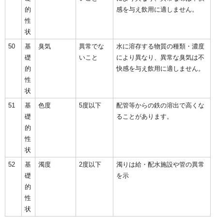
的
感を与え飲用に適しません。
性
状
50
基
臭気
異常でな
水に溶存する物質の種類・濃度
礎
いこと
により異なり、異常な臭気は不
的
快感を与え飲用に適しません。
性
状
51
基
色度
5度以下
配管等からの鉄の溶出で高くな
礎
ることがあります。
的
性
状
52
基
濁度
2度以下
濁りは給・配水施設や管の異常
礎
を示
的
性
状