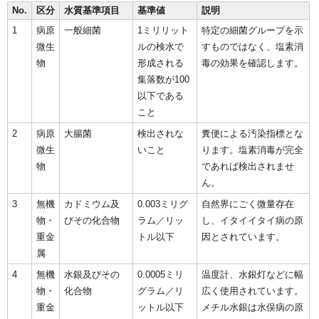
No.
区分
水質基準項目
基準値
説明
1
病原
一般細菌
1ミリリット
特定の細菌グループを示
微生
ルの検水で
すものではなく、塩素消
物
形成される
毒の効果を確認します。
集落数が100
以下である
こと
2
病原
大腸菌
検出されな
糞便による汚染指標とな
微生
いこと
ります。塩素消毒が完全
物
であれば検出されませ
ん。
3
無機
カドミウム及
0.003ミリグ
自然界にごく微量存在
物・
びその化合物
ラム／リッ
し、イタイイタイ病の原
重金
トル以下
因とされています。
属
4
無機
水銀及びその
0.0005ミリ
温度計、水銀灯などに幅
物・
化合物
グラム／リ
広く使用されています。
重金
ットル以下
メチル水銀は水俣病の原