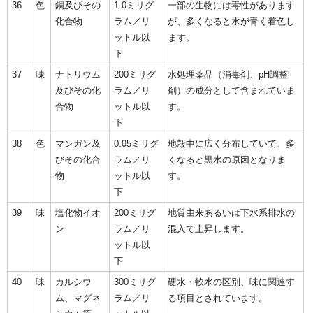
36
色
銅及びその
1.0ミリグ
一部の生物には毒性があります
化合物
ラム／リ
が、多くなると水が青く着色し
ットル以
ます。
下
37
味
ナトリウム
200ミリグ
水処理薬品（消毒剤、pH調整
及びその化
ラム／リ
剤）の成分として含まれていま
合物
ットル以
す。
下
38
色
マンガン及
0.05ミリグ
地殻中に広く分布していて、多
びその化合
ラム／リ
くなると黒水の原因となりま
物
ットル以
す。
下
39
味
塩化物イオ
200ミリグ
地質由来あるいは下水系排水の
ン
ラム／リ
混入で上昇します。
ットル以
下
40
味
カルシウ
300ミリグ
硬水・軟水の区別、味に関連す
ム、マグネ
ラム／リ
る項目とされています。