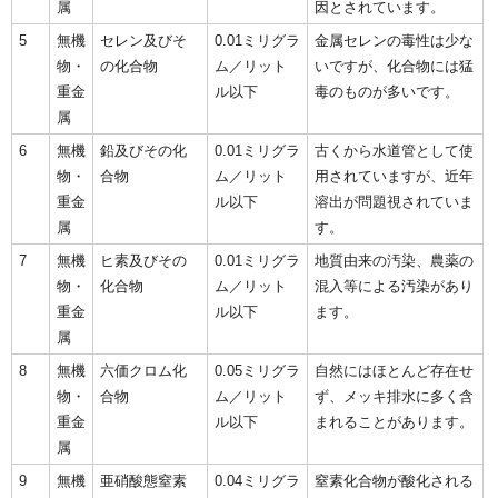
属
因とされています。
5
無機
セレン及びそ
0.01ミリグラ
金属セレンの毒性は少な
物・
の化合物
ム／リット
いですが、化合物には猛
重金
ル以下
毒のものが多いです。
属
6
無機
鉛及びその化
0.01ミリグラ
古くから水道管として使
物・
合物
ム／リット
用されていますが、近年
重金
ル以下
溶出が問題視されていま
属
す。
7
無機
ヒ素及びその
0.01ミリグラ
地質由来の汚染、農薬の
物・
化合物
ム／リット
混入等による汚染があり
重金
ル以下
ます。
属
8
無機
六価クロム化
0.05ミリグラ
自然にはほとんど存在せ
物・
合物
ム／リット
ず、メッキ排水に多く含
重金
ル以下
まれることがあります。
属
9
無機
亜硝酸態窒素
0.04ミリグラ
窒素化合物が酸化される