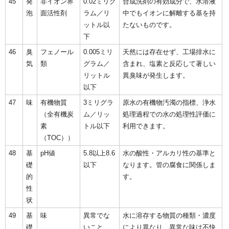
45
発
非イオン界
0.02ミリグ
合成洗剤の有効成分で、水溶液
泡
面活性剤
ラム／リ
中でもイオンに解離する基を持
ットル以
たないものです。
下
46
臭
フェノール
0.005ミリ
天然には存在せず、工場排水に
気
類
グラム／
含まれ、塩素と反応して著しい
リットル
異臭味が発生します。
以下
47
味
有機物質
3ミリグラ
原水の有機物汚濁の指標、浄水
（全有機炭
ム／リッ
処理過程での水の処理性評価に
素
トル以下
利用できます。
（TOC））
48
基
pH値
5.8以上8.6
水の酸性・アルカリ性の基準と
礎
以下
なります。管の腐食に関係しま
的
す。
性
状
49
基
味
異常でな
水に溶存する物質の種類・濃度
礎
いこと
により異なり、異常な味は不快