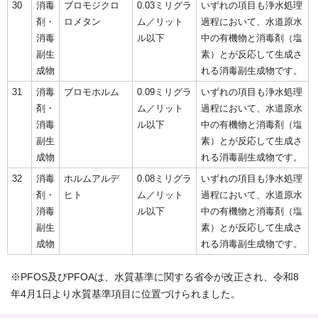
30
消毒
ブロモジクロ
0.03ミリグラ
いずれの項目も浄水処理
剤・
ロメタン
ム／リット
過程において、水道原水
消毒
ル以下
中の有機物と消毒剤（塩
副生
素）とが反応して生成さ
成物
れる消毒副生成物です。
31
消毒
ブロモホルム
0.09ミリグラ
いずれの項目も浄水処理
剤・
ム／リット
過程において、水道原水
消毒
ル以下
中の有機物と消毒剤（塩
副生
素）とが反応して生成さ
成物
れる消毒副生成物です。
32
消毒
ホルムアルデ
0.08ミリグラ
いずれの項目も浄水処理
剤・
ヒト
ム／リット
過程において、水道原水
消毒
ル以下
中の有機物と消毒剤（塩
副生
素）とが反応して生成さ
成物
れる消毒副生成物です。
※PFOS及びPFOAは、水質基準に関する省令が改正され、令和8
年4月1日より水質基準項目に位置づけられました。