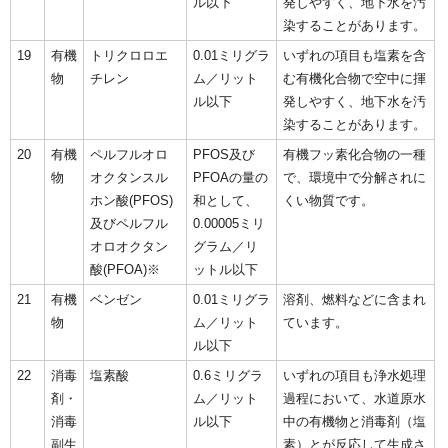
ル以下
発しやすく、地下水を汚
染することがあります。
19
有機
トリクロロエ
0.01ミリグラ
いずれの項目も塩素を含
物
チレン
ム／リット
む有機化合物で空中に揮
ル以下
発しやすく、地下水を汚
染することがあります。
20
有機
ペルフルオロ
PFOS及び
有機フッ素化合物の一種
物
オクタンスル
PFOAの量の
で、環境中で分解されに
ホン酸(PFOS)
和として、
くい物質です。
及びペルフル
0.00005ミリ
オロオクタン
グラム／リ
酸(PFOA)※
ットル以下
21
有機
ベンゼン
0.01ミリグラ
溶剤、燃料などに含まれ
物
ム／リット
ています。
ル以下
22
消毒
塩素酸
0.6ミリグラ
いずれの項目も浄水処理
剤・
ム／リット
過程において、水道原水
消毒
ル以下
中の有機物と消毒剤（塩
副生
素）とが反応して生成さ