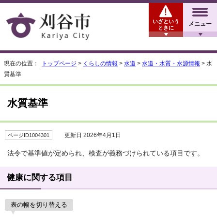
いざという
メニュー
ときに
現在の位置：
トップページ
>
くらしの情報
>
水道
>
水道・水質・水源情報
> 水
質基準
水質基準
更新日 2026年4月1日
ページID1004301
法令で基準値が定められ、検査が義務づけられている項目です。
健康に関する項目
表の幅を切り替える