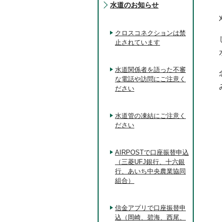
水道のお知らせ
クロスコネクションは禁
止されています
水道関係者を語った不審
な電話や訪問にご注意く
ださい
水道管の凍結にご注意く
ださい
AIRPOSTで口座振替申込
（三菱UFJ銀行、十六銀
行、あいち中央農業協同
組合）
信金アプリで口座振替申
込（岡崎、碧海、西尾、