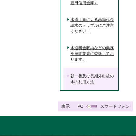
豊田信用金庫）
水道工事による高額代金
請求のトラブルにご注意
ください！
水道料金収納などの業務
を民間業者に委託してお
ります。
朝一番及び長期外出後の
水の利用方法
表示
PC
スマートフォン