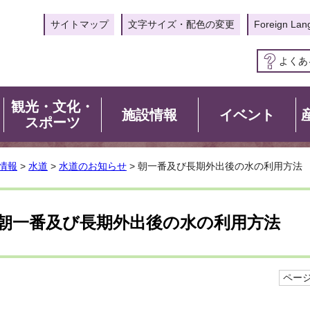
サイトマップ
文字サイズ・配色の変更
Foreign Lan
よくあ
観光・文化・
施設情報
イベント
スポーツ
情報
>
水道
>
水道のお知らせ
> 朝一番及び長期外出後の水の利用方法
朝一番及び長期外出後の水の利用方法
ページI