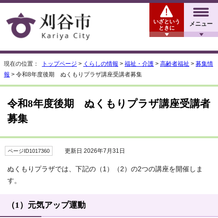
いざという
メニュー
ときに
現在の位置：
トップページ
>
くらしの情報
>
福祉・介護
>
高齢者福祉
>
募集情
報
> 令和8年度後期 ぬくもりプラザ講座受講者募集
令和8年度後期 ぬくもりプラザ講座受講者
募集
更新日 2026年7月31日
ページID1017360
ぬくもりプラザでは、下記の（1）（2）の2つの講座を開催しま
す。
（1）元気アップ運動