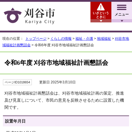
いざという
メニュー
ときに
現在の位置：
トップページ
>
くらしの情報
>
福祉・介護
>
地域福祉
>
刈谷市地
域福祉計画懇話会
> 令和6年度 刈谷市地域福祉計画懇話会
令和6年度 刈谷市地域福祉計画懇話会
更新日 2025年3月10日
ページID1018654
刈谷市地域福祉計画懇話会は、刈谷市地域福祉計画の策定、推進
及び見直しについて、市民の意見を反映させるために設置した機
関です。
設置年月日