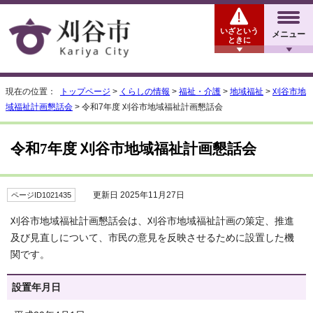
いざという
メニュー
ときに
現在の位置：
トップページ
>
くらしの情報
>
福祉・介護
>
地域福祉
>
刈谷市地
域福祉計画懇話会
> 令和7年度 刈谷市地域福祉計画懇話会
令和7年度 刈谷市地域福祉計画懇話会
更新日 2025年11月27日
ページID1021435
刈谷市地域福祉計画懇話会は、刈谷市地域福祉計画の策定、推進
及び見直しについて、市民の意見を反映させるために設置した機
関です。
設置年月日