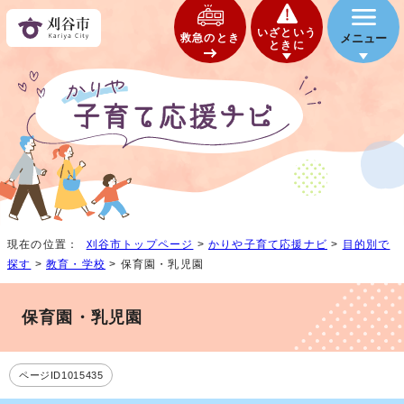
いざという
救急のとき
メニュー
ときに
現在の位置：
刈谷市トップページ
>
かりや子育て応援ナビ
>
目的別で
探す
>
教育・学校
> 保育園・乳児園
保育園・乳児園
ページID1015435