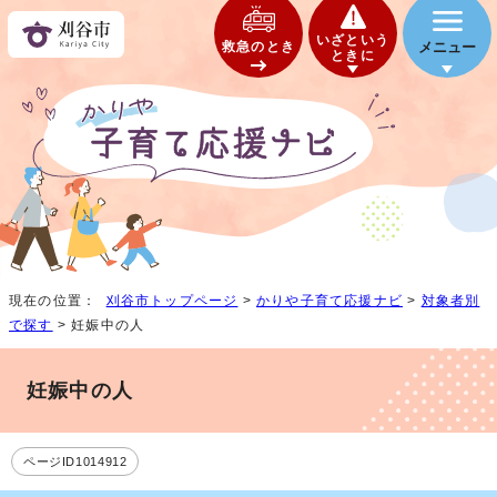
いざという
救急のとき
メニュー
ときに
現在の位置：
刈谷市トップページ
>
かりや子育て応援ナビ
>
対象者別
で探す
> 妊娠中の人
妊娠中の人
ページID1014912