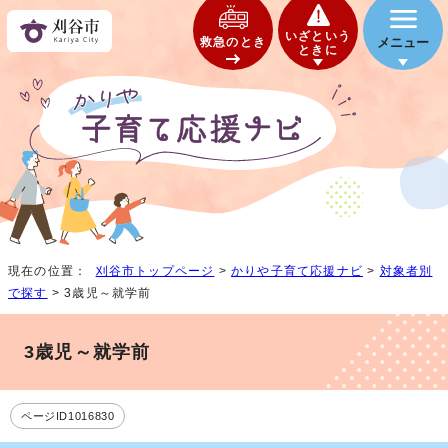
いざという
救急のとき
メニュー
ときに
現在の位置：
刈谷市トップページ
>
かりや子育て応援ナビ
>
対象者別
で探す
> 3歳児～就学前
3歳児～就学前
ページID1016830