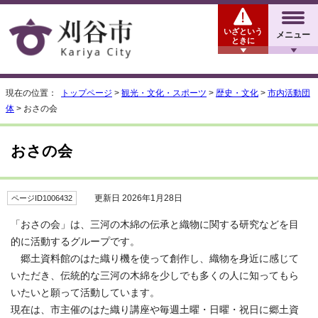
いざという
メニュー
ときに
現在の位置：
トップページ
>
観光・文化・スポーツ
>
歴史・文化
>
市内活動団
体
> おさの会
おさの会
更新日 2026年1月28日
ページID1006432
「おさの会」は、三河の木綿の伝承と織物に関する研究などを目
的に活動するグループです。
郷土資料館のはた織り機を使って創作し、織物を身近に感じて
いただき、伝統的な三河の木綿を少しでも多くの人に知ってもら
いたいと願って活動しています。
現在は、市主催のはた織り講座や毎週土曜・日曜・祝日に郷土資