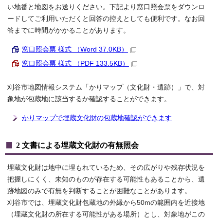
い地番と地図をお送りください。下記より窓口照会票をダウンロ
ードしてご利用いただくと回答の控えとしても便利です。なお回
答までに時間がかかることがあります。
窓口照会票 様式 （Word 37.0KB）
窓口照会票 様式 （PDF 133.5KB）
刈谷市地図情報システム「かりマップ（文化財・遺跡）」で、対
象地が包蔵地に該当するか確認することができます。
かりマップで埋蔵文化財の包蔵地確認ができます
2 文書による埋蔵文化財の有無照会
埋蔵文化財は地中に埋もれているため、その広がりや残存状況を
把握しにくく、未知のものが存在する可能性もあることから、遺
跡地図のみで有無を判断することが困難なことがあります。
刈谷市では、埋蔵文化財包蔵地の外縁から50mの範囲内を近接地
（埋蔵文化財の所在する可能性がある場所）とし、対象地がこの