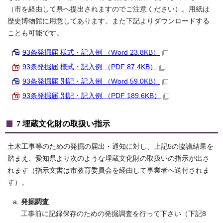
（市を経由して県へ提出されますのでご注意ください）。用紙は
歴史博物館に用意してあります。また下記よりダウンロードする
ことも可能です。
93条発掘届 様式・記入例 （Word 23.8KB）
93条発掘届 様式・記入例 （PDF 87.4KB）
93条発掘届 別記・記入例 （Word 59.0KB）
93条発掘届 別記・記入例 （PDF 189.6KB）
7 埋蔵文化財の取扱い指示
土木工事等のための発掘の届出・通知に対し、上記5の協議結果を
踏まえ、愛知県より次のような埋蔵文化財の取扱いの指示が出さ
れます（指示文書は市教育委員会を経由して事業者へ送付されま
す）。
発掘調査
工事前に記録保存のための発掘調査を行って下さい（下記8