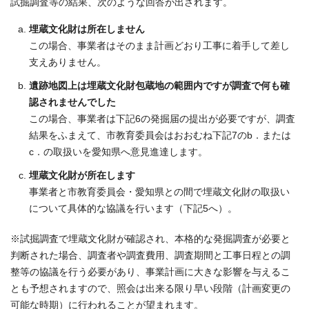
試掘調査等の結果、次のような回答が出されます。
埋蔵文化財は所在しません
この場合、事業者はそのまま計画どおり工事に着手して差し
支えありません。
遺跡地図上は埋蔵文化財包蔵地の範囲内ですが調査で何も確
認されませんでした
この場合、事業者は下記6の発掘届の提出が必要ですが、調査
結果をふまえて、市教育委員会はおおむね下記7のb．または
c．の取扱いを愛知県へ意見進達します。
埋蔵文化財が所在します
事業者と市教育委員会・愛知県との間で埋蔵文化財の取扱い
について具体的な協議を行います（下記5へ）。
※試掘調査で埋蔵文化財が確認され、本格的な発掘調査が必要と
判断された場合、調査者や調査費用、調査期間と工事日程との調
整等の協議を行う必要があり、事業計画に大きな影響を与えるこ
とも予想されますので、照会は出来る限り早い段階（計画変更の
可能な時期）に行われることが望まれます。