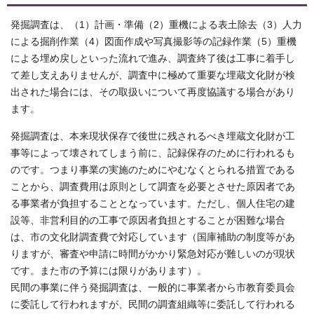
発掘調査は、（1）計画・準備（2）重機による表土除去（3）人力
による掘削作業（4）図面作成や写真撮影等の記録作業（5）重機
による埋め戻しといった流れで進み、調査終了後は工事に着手し
て差し支えありませんが、調査中に極めて重要な埋蔵文化財が検
出された場合には、その取扱いについて再度協議する場合があり
ます。
発掘調査は、本来現状保存で後世に残されるべき埋蔵文化財が工
事等によって壊されてしまう前に、記録保存のために行われるも
のです。つまり事業の実施のためにやむなくとられる措置である
ことから、調査費用は原則として調査を必要とさせた原因者であ
る事業者が負担することとなっています。ただし、個人住宅の建
設等、非営利目的の工事で原因者負担とすることが困難な場合
は、市の文化財調査費で対応しています（国庫補助の制度等があ
りますが、審査や申請に時間がかかり緊急対応が難しいのが現状
です。また市の予算には限りがあります）。
民間の事業に伴う発掘調査は、一般的に事業者から市教育委員会
に委託して行われますが、民間の調査組織等に委託して行われる