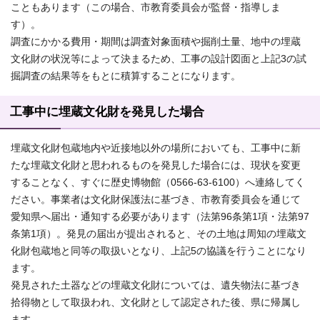
こともあります（この場合、市教育委員会が監督・指導しま
す）。
調査にかかる費用・期間は調査対象面積や掘削土量、地中の埋蔵
文化財の状況等によって決まるため、工事の設計図面と上記3の試
掘調査の結果等をもとに積算することになります。
工事中に埋蔵文化財を発見した場合
埋蔵文化財包蔵地内や近接地以外の場所においても、工事中に新
たな埋蔵文化財と思われるものを発見した場合には、現状を変更
することなく、すぐに歴史博物館（0566-63-6100）へ連絡してく
ださい。事業者は文化財保護法に基づき、市教育委員会を通じて
愛知県へ届出・通知する必要があります（法第96条第1項・法第97
条第1項）。発見の届出が提出されると、その土地は周知の埋蔵文
化財包蔵地と同等の取扱いとなり、上記5の協議を行うことになり
ます。
発見された土器などの埋蔵文化財については、遺失物法に基づき
拾得物として取扱われ、文化財として認定された後、県に帰属し
ます。