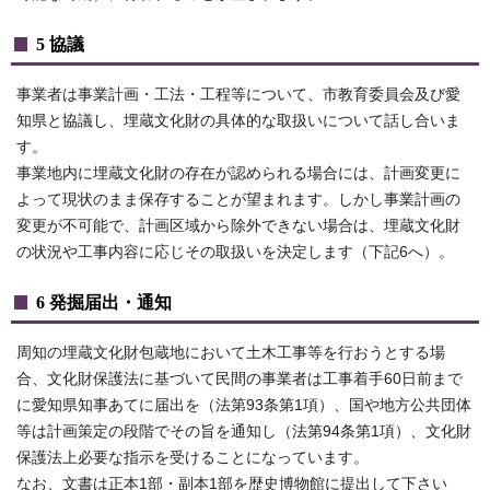
5 協議
事業者は事業計画・工法・工程等について、市教育委員会及び愛
知県と協議し、埋蔵文化財の具体的な取扱いについて話し合いま
す。
事業地内に埋蔵文化財の存在が認められる場合には、計画変更に
よって現状のまま保存することが望まれます。しかし事業計画の
変更が不可能で、計画区域から除外できない場合は、埋蔵文化財
の状況や工事内容に応じその取扱いを決定します（下記6へ）。
6 発掘届出・通知
周知の埋蔵文化財包蔵地において土木工事等を行おうとする場
合、文化財保護法に基づいて民間の事業者は工事着手60日前まで
に愛知県知事あてに届出を（法第93条第1項）、国や地方公共団体
等は計画策定の段階でその旨を通知し（法第94条第1項）、文化財
保護法上必要な指示を受けることになっています。
なお、文書は正本1部・副本1部を歴史博物館に提出して下さい