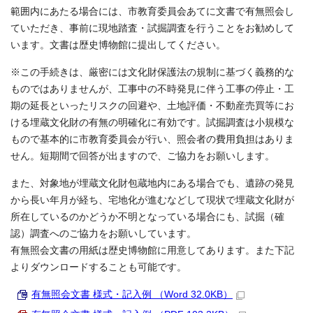
範囲内にあたる場合には、市教育委員会あてに文書で有無照会し
ていただき、事前に現地踏査・試掘調査を行うことをお勧めして
います。文書は歴史博物館に提出してください。
※この手続きは、厳密には文化財保護法の規制に基づく義務的な
ものではありませんが、工事中の不時発見に伴う工事の停止・工
期の延長といったリスクの回避や、土地評価・不動産売買等にお
ける埋蔵文化財の有無の明確化に有効です。試掘調査は小規模な
もので基本的に市教育委員会が行い、照会者の費用負担はありま
せん。短期間で回答が出ますので、ご協力をお願いします。
また、対象地が埋蔵文化財包蔵地内にある場合でも、遺跡の発見
から長い年月が経ち、宅地化が進むなどして現状で埋蔵文化財が
所在しているのかどうか不明となっている場合にも、試掘（確
認）調査へのご協力をお願いしています。
有無照会文書の用紙は歴史博物館に用意してあります。また下記
よりダウンロードすることも可能です。
有無照会文書 様式・記入例 （Word 32.0KB）