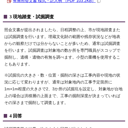
有無照会文書 様式・記入例 （PDF 103.2KB）
3 現地踏査・試掘調査
照会文書が提出されましたら、日程調整の上、市が現地踏査また
は試掘調査を行います。埋蔵文化財の範囲や残存状況などが地表
からの観察だけでは分からないことが多いため、通常は試掘調査
を行います。試掘調査は対象地の数か所を専門職員がスコップで
掘削し、遺構・遺物の有無を調べます。小型の重機を使用するこ
ともあります。
※試掘坑の大きさ・数・位置・掘削の深さは工事内容や現地の状
況に応じて変わりますが、通常は対象地内の工事予定箇所に
1m×1m程度の大きさで2、3か所の試掘坑を設定し、対象地が台地
上の場合は洪積層の上面まで、工事の掘削深度が決まっていれば
その深さまで掘削して調査します。
4 回答