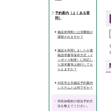
予約案内［よくある質
問］
施設使用料には消費税が
課税されますか？
施設を利用しましたが適
格請求書等保存方式（イ
ンボイス制度）に対応し
た請求書等は発行しても
らえますか？
刈谷市公共施設予約案内
システムとは何ですか？
市民休暇村の宿泊予約方
法を教えてください。