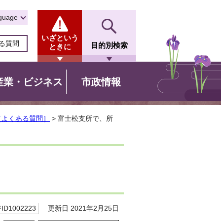
guage
いざという
る質問
目的別検索
ときに
産業・ビジネス
市政情報
［よくある質問］
> 富士松支所で、所
更新日 2021年2月25日
D1002223