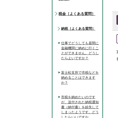
税金［よくある質問］
納税［よくある質問］
仕事でどうしても昼間に
金融機関に納めに行くこ
とができません。どうし
たらよいですか？
富士松支所で市税などを
納めることはできます
か？
市税を納めたいのです
が、送付された納税通知
書（納付書）を紛失して
しまったようです。どう
したらいいですか。