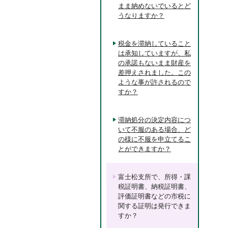
まま納めないでいるとど
うなりますか？
税金を滞納していること
は承知していますが、私
の承諾もないまま財産を
差押えされました。この
ような事が許されるので
すか？
滞納処分の決定内容につ
いて不服のある場合、ど
の様に不服を申立てるこ
とができますか？
富士松支所で、所得・課
税証明書、納税証明書、
評価証明書などの市税に
関する証明は発行できま
すか？