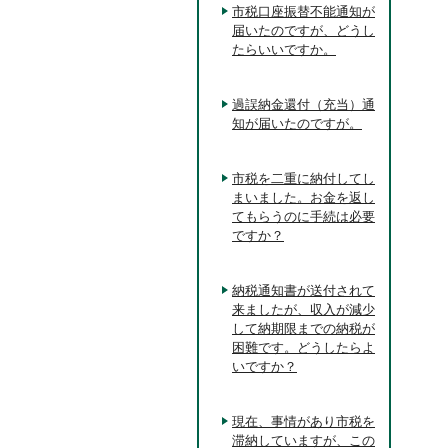
市税口座振替不能通知が
届いたのですが、どうし
たらいいですか。
過誤納金還付（充当）通
知が届いたのですが。
市税を二重に納付してし
まいました。お金を返し
てもらうのに手続は必要
ですか？
納税通知書が送付されて
来ましたが、収入が減少
して納期限までの納税が
困難です。どうしたらよ
いですか？
現在、事情があり市税を
滞納していますが、この