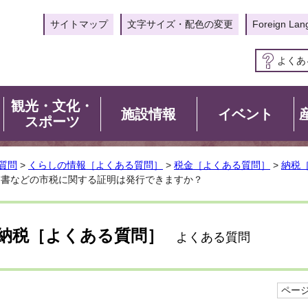
サイトマップ
文字サイズ・配色の変更
Foreign Lan
よくあ
観光・文化・
施設情報
イベント
スポーツ
質問
>
くらしの情報［よくある質問］
>
税金［よくある質問］
>
納税
明書などの市税に関する証明は発行できますか？
納税［よくある質問］
よくある質問
ページI