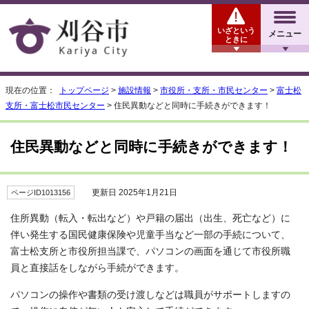
いざという
メニュー
ときに
現在の位置：
トップページ
>
施設情報
>
市役所・支所・市民センター
>
富士松
支所・富士松市民センター
> 住民異動などと同時に手続きができます！
住民異動などと同時に手続きができます！
更新日 2025年1月21日
ページID1013156
住所異動（転入・転出など）や戸籍の届出（出生、死亡など）に
伴い発生する国民健康保険や児童手当など一部の手続について、
富士松支所と市役所担当課で、パソコンの画面を通じて市役所職
員と直接話をしながら手続ができます。
パソコンの操作や書類の受け渡しなどは職員がサポートしますの