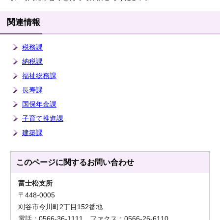
関連情報
税務課
納税課
福祉総務課
長寿課
国保年金課
子育て推進課
建築課
このページに関する
お問い合わせ
富士松支所
〒448-0005
刈谷市今川町2丁目152番地
電話：0566-36-1111 ファクス：0566-26-6110